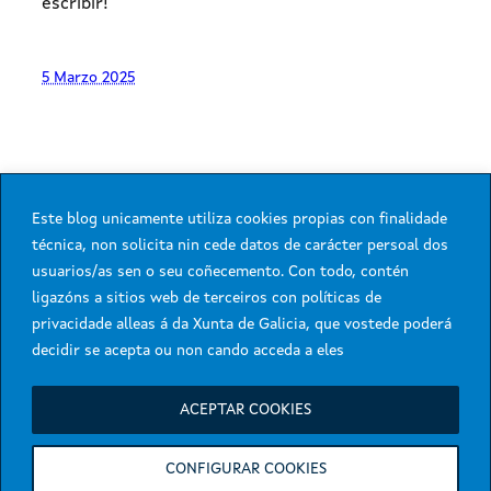
escribir!
5 Marzo 2025
Este blog unicamente utiliza cookies propias con finalidade
técnica, non solicita nin cede datos de carácter persoal dos
usuarios/as sen o seu coñecemento. Con todo, contén
ligazóns a sitios web de terceiros con políticas de
privacidade alleas á da Xunta de Galicia, que vostede poderá
decidir se acepta ou non cando acceda a eles
Servizo prestado pola Axencia para a Modernización Tecnolóxica de
Galicia
ACEPTAR COOKIES
Atención á cidadanía
Accesibilidade
CONFIGURAR COOKIES
Aviso legal